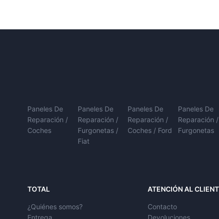
Paneles De
Paneles De
Paneles De
Paneles De
Reparación /
Reparación /
Reparación /
Reparación /
Coches
Furgonetas /
Coches / Ford
Furgonetas
Fiat
TOTAL
ATENCIÓN AL CLIEN
¿Quiénes somos?
Contacto
Entrega
Devoluciones