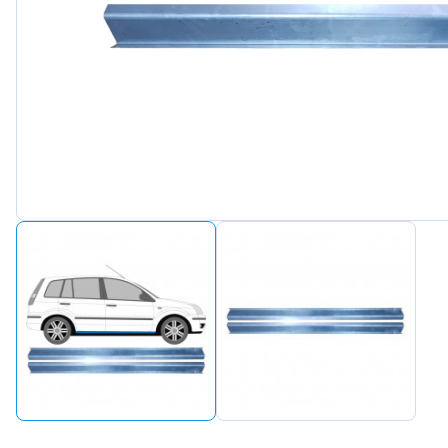
Peugeot
Renault
Seat
Skoda
Suzuki
Tesla
Toyota
Volkswa