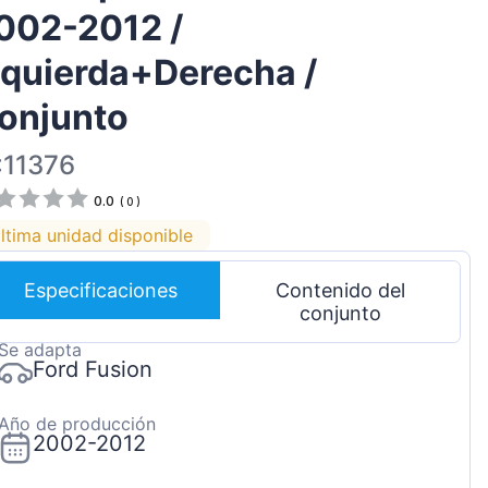
002-2012 /
Magyar
Lietuvių
zquierda+Derecha /
Hrvatski
onjunto
Português
:11376
Slovenian
0.0
Latvian
(
0
)
ltima unidad disponible
Slovenčina
Especificaciones
Contenido del
conjunto
Se adapta
Ford Fusion
Año de producción
2002-2012