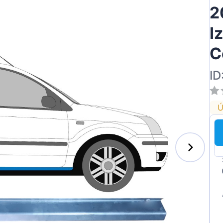
2
I
C
ID
Ú
s-Benz
xhall