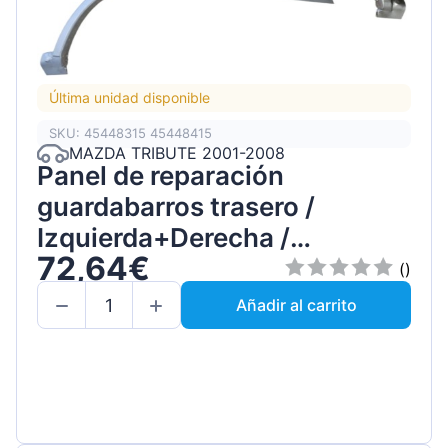
Última unidad disponible
SKU: 45448315 45448415
MAZDA TRIBUTE 2001-2008
Panel de reparación
guardabarros trasero /
Izquierda+Derecha /
72,64€
Conjunto
()
Añadir al carrito