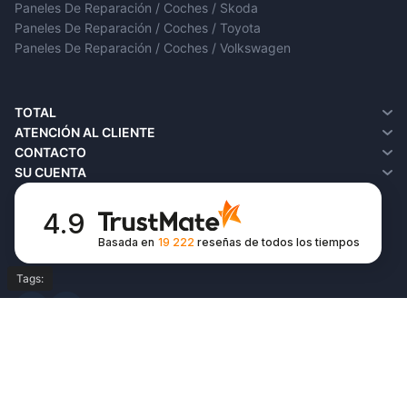
Paneles De Reparación / Coches / Skoda
Paneles De Reparación / Coches / Toyota
Paneles De Reparación / Coches / Volkswagen
TOTAL
¿Quiénes somos?
ATENCIÓN AL CLIENTE
Entrega
Contacto
CONTACTO
Política de privacidad
Devoluciones
SU CUENTA
Términos y condiciones
SiteMap
Su cuenta
FAQ
Historial de pedidos
4.9
Favoritos
Basada en
19 222
reseñas
de todos los tiempos
Boletín de noticias
Tags:
© Copyright 2026,