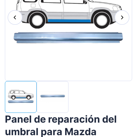
Magyar
Lietuvių
Hrvatski
Português
Slovenian
Latvian
Slovenčina
Panel de reparación del
umbral para Mazda