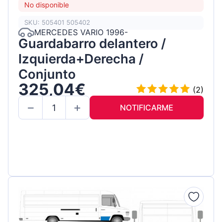
No disponible
SKU: 505401 505402
MERCEDES VARIO 1996-
Guardabarro delantero /
Izquierda+Derecha /
Conjunto
325,04€
(2)
NOTIFICARME