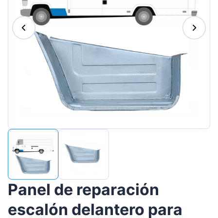
Magyar
Lietuvių
Hrvatski
Português
Slovenian
Latvian
Slovenčina
Panel de reparación
escalón delantero para