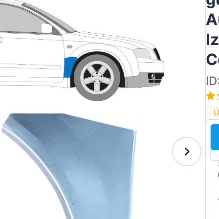
A
I
C
ID
Ú
s-Benz
xhall