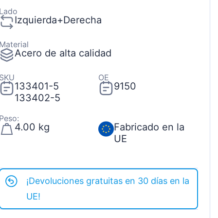
Lado
Izquierda+Derecha
Material
Acero de alta calidad
SKU
OE
133401-5
9150
133402-5
Peso:
4.00 kg
Fabricado en la
UE
¡Devoluciones gratuitas en 30 días en la
UE!