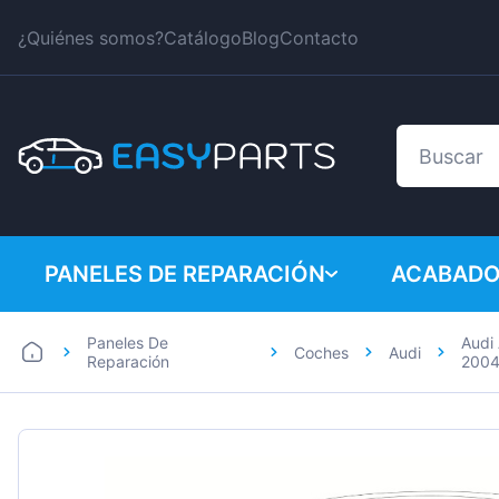
¿Quiénes somos?
Catálogo
Blog
Contacto
PANELES DE REPARACIÓN
ACABADO
Paneles De
Audi
Coches
Audi
Coches
BMW
Reparación
200
Furgonetas
Citroen
Dacia
Fiat