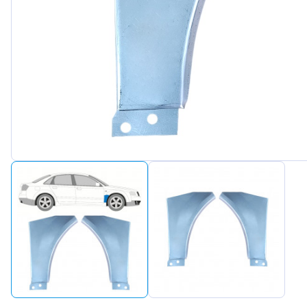
Peugeot
Renault
Seat
Skoda
Suzuki
Tesla
Toyota
Volkswa