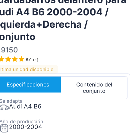
Magyar
udi A4 B6 2000-2004 /
Lietuvių
zquierda+Derecha /
Hrvatski
onjunto
Português
Slovenian
:9150
Latvian
5.0
(
1
)
Slovenčina
ltima unidad disponible
Especificaciones
Contenido del
conjunto
Se adapta
Audi A4 B6
Año de producción
2000-2004