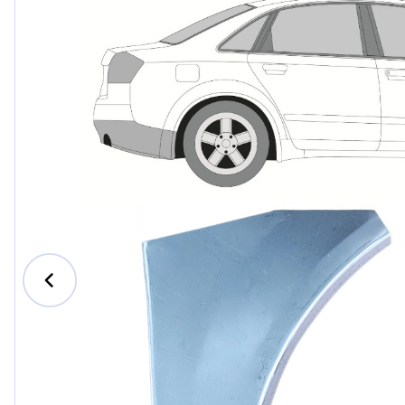
Ford
Honda
Hyundai
Iveco
Jeep
Kia
MAN
Mazda
Mercede
Nissan
Opel Vau