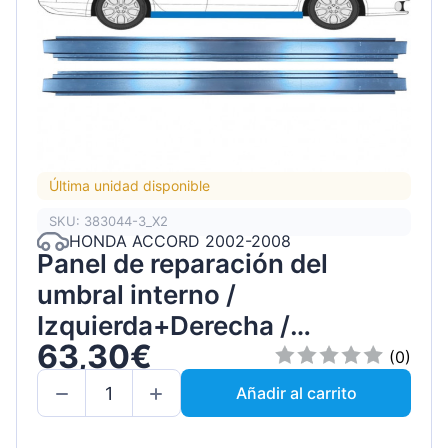
Última unidad disponible
SKU: 383044-3_X2
HONDA ACCORD 2002-2008
Panel de reparación del
umbral interno /
Izquierda+Derecha /
63,30€
Conjunto
(0)
Añadir al carrito