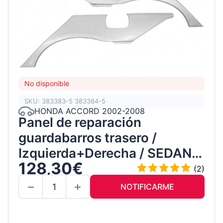
No disponible
SKU: 383383-5 383384-5
HONDA ACCORD 2002-2008
Panel de reparación
guardabarros trasero /
Izquierda+Derecha / SEDAN /
128,30€
Conjunto
(2)
NOTIFICARME