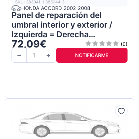
SKU: 383041-1 383044-3
HONDA ACCORD 2002-2008
Panel de reparación del
umbral interior y exterior /
Izquierda = Derecha
72,09€
(simétrico) / Conjunto
(0)
NOTIFICARME