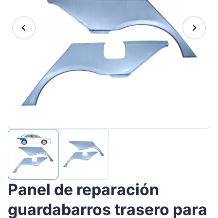
Magyar
Lietuvių
Hrvatski
Português
Slovenian
Latvian
Slovenčina
Panel de reparación
guardabarros trasero para