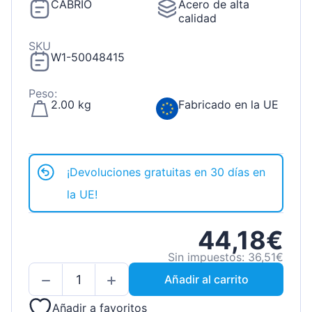
CABRIO
Acero de alta
calidad
SKU
W1-50048415
Peso:
2.00 kg
Fabricado en la UE
¡Devoluciones gratuitas en 30 días en
la UE!
44,18€
Sin impuestos: 36,51€
Añadir al carrito
Añadir a favoritos