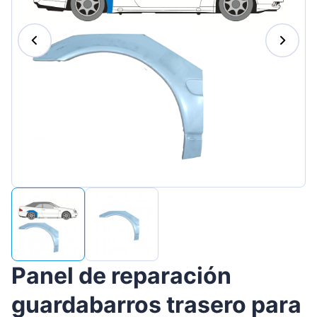
Magyar
Lietuvių
Hrvatski
Português
Slovenian
Latvian
Slovenčina
Panel de reparación
guardabarros trasero para