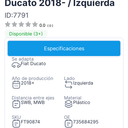
Ducato 2018- / Izquierda
ID:7791
0.0
(
0
)
Disponible (3+)
Especificaciones
Se adapta
Fiat Ducato
Año de producción
Lado
2018+
Izquierda
Distancia entre ejes
Material
SWB, MWB
Plástico
SKU
OE
FT90874
735684295