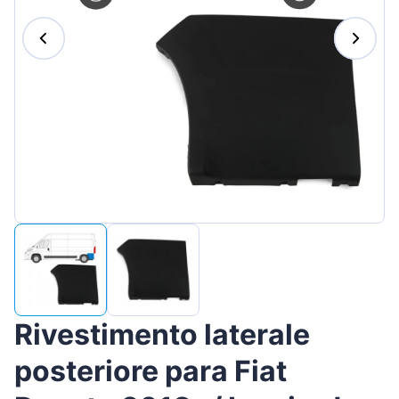
Magyar
Lietuvių
Hrvatski
Português
Slovenian
Latvian
Slovenčina
Rivestimento laterale
posteriore para Fiat