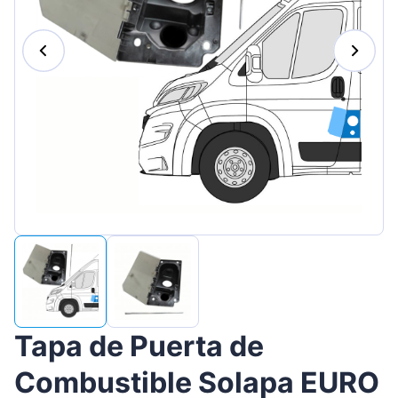
Magyar
Lietuvių
Hrvatski
Português
Slovenian
Latvian
Slovenčina
Tapa de Puerta de
Combustible Solapa EURO