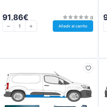
91,86€
()
Añadir al carrito