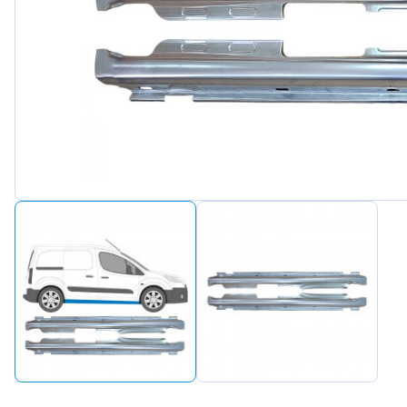
Peugeot
Renault
Seat
Skoda
Suzuki
Tesla
Toyota
Volkswa