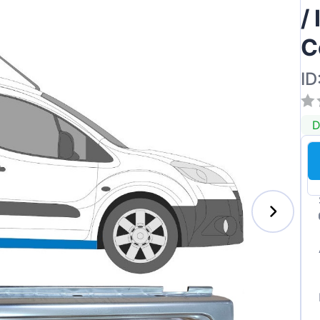
/
C
ID
D
s-Benz
xhall