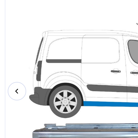
Ford
Honda
Hyundai
Iveco
Jeep
Kia
MAN
Mazda
Mercede
Nissan
Opel Vau