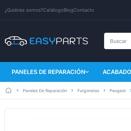
¿Quiénes somos?
Catálogo
Blog
Contacto
PANELES DE REPARACIÓN
ACABADO
Paneles De Reparación
Furgonetas
Peugeot
Coches
BMW
Furgonetas
Citroen
Dacia
Fiat