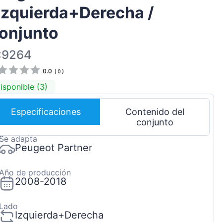
 Izquierda+Derecha /
Magyar
Lietuvių
onjunto
Hrvatski
:9264
Português
0.0
(
0
)
Slovenian
isponible (3)
Latvian
Slovenčina
Especificaciones
Contenido del
conjunto
Se adapta
Peugeot Partner
Año de producción
2008-2018
Lado
Izquierda+Derecha