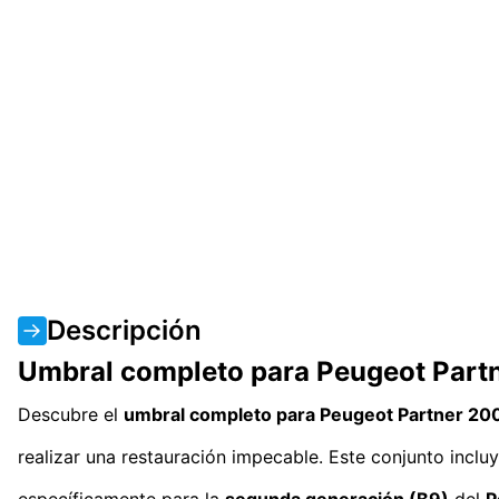
Descripción
Umbral completo para Peugeot Part
Descubre el
umbral completo para Peugeot Partner 2
realizar una restauración impecable. Este conjunto incl
específicamente para la
segunda generación (B9)
del
P