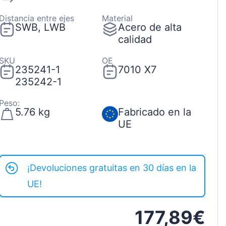
Distancia entre ejes
Material
SWB, LWB
Acero de alta
calidad
SKU
OE
235241-1
7010 X7
235242-1
Peso:
5.76 kg
Fabricado en la
UE
¡Devoluciones gratuitas en 30 días en la
UE!
177,89€