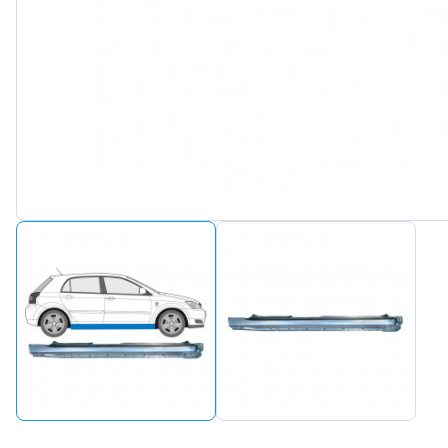
Peugeot
Renault
Seat
Skoda
Suzuki
Tesla
Toyota
Volkswa