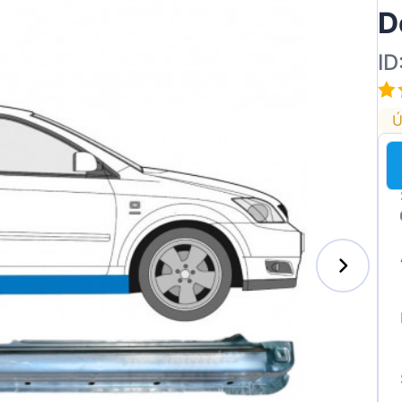
D
ID
Ú
s-Benz
xhall