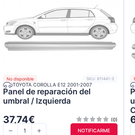
No disponible
SKU: 811441-3
TOYOTA COROLLA E12 2001-2007
Panel de reparación del
P
umbral / Izquierda
u
C
37,74€
(0)
NOTIFICARME