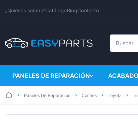
¿Quiénes somos?
Catálogo
Blog
Contacto
PANELES DE REPARACIÓN
ACABADO
Paneles De Reparación
Coches
Toyota
To
Coches
BMW
Furgonetas
Citroen
Dacia
Fiat