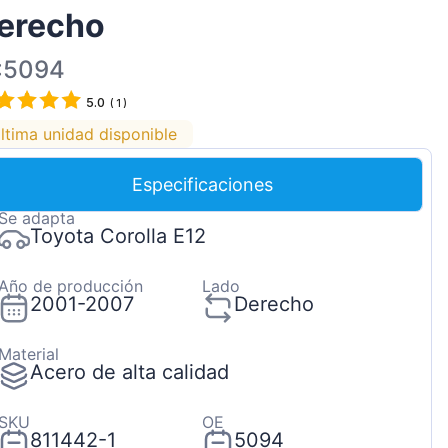
erecho
Magyar
Lietuvių
:5094
Hrvatski
5.0
(
1
)
Português
ltima unidad disponible
Slovenian
Especificaciones
Latvian
Se adapta
Slovenčina
Toyota Corolla E12
Año de producción
Lado
2001-2007
Derecho
Material
Acero de alta calidad
SKU
OE
811442-1
5094