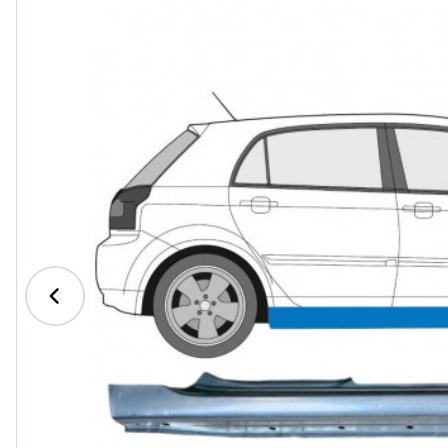
Ford
Honda
Hyundai
Iveco
Jeep
Kia
MAN
Mazda
Mercede
Nissan
Opel Vau