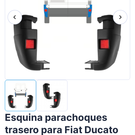
Magyar
Lietuvių
Hrvatski
Português
Slovenian
Latvian
Slovenčina
Esquina parachoques
trasero para Fiat Ducato