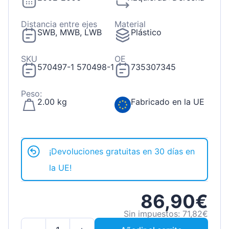
Distancia entre ejes
Material
SWB, MWB, LWB
Plástico
SKU
OE
570497-1 570498-1
735307345
Peso:
2.00 kg
Fabricado en la UE
¡Devoluciones gratuitas en 30 días en
la UE!
86,90€
Sin impuestos: 71,82€